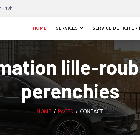
h - 19h
HOME
SERVICES
SERVICE DE FICHIER (
tion lille-rou
perenchies
HOME
PAGES
CONTACT