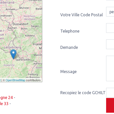
Votre Ville Code Postal
Telephone
Demande
Message
t
| ©
OpenStreetMap
contributors
Recopiez le code GCHILT
ogne 24
-
de 33
-