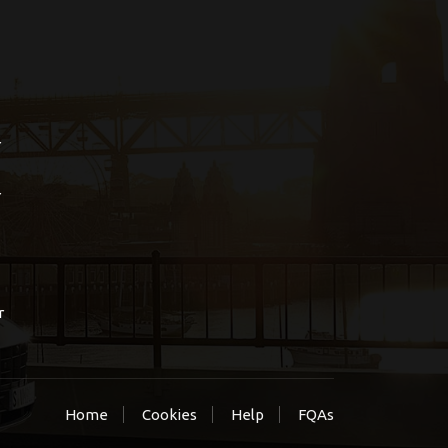
r
r
r
Home
Cookies
Help
FQAs