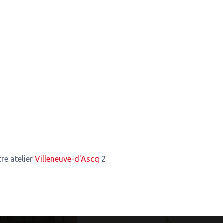
r
Villeneuve-d'Ascq
2,47 Km de notre atelier
Mouvaux
3,03 Km 