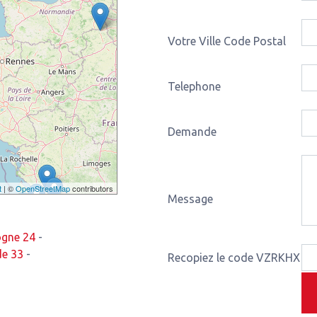
Votre Ville Code Postal
Telephone
Demande
t
| ©
OpenStreetMap
contributors
Message
ogne 24
-
de 33
-
Recopiez le code VZRKHX