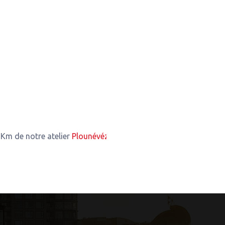
tre atelier
Plounévézel
3,33 Km de notre atelier
Kergloff
4,56 