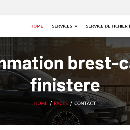
HOME
SERVICES
SERVICE DE FICHIER (
mation brest-c
finistere
HOME
PAGES
CONTACT