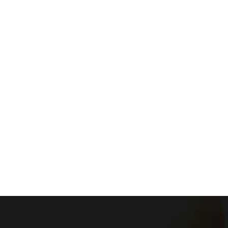
Km de notre atelier
Treffrin
4,97 Km de notre atelier
Le Mousto