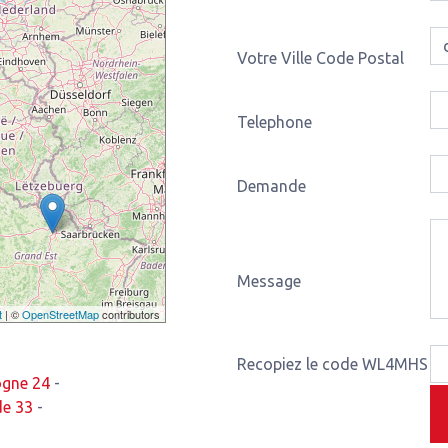
Votre Ville Code Postal
Telephone
Demande
Message
t
| ©
OpenStreetMap
contributors
Recopiez le code WL4MHS
ogne 24
-
de 33
-