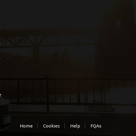
r
r
r
Home
Cookies
Help
FQAs