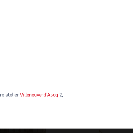
Villeneuve-d'Ascq
2,47 Km de notre atelier
Mouvaux
3,03 Km de