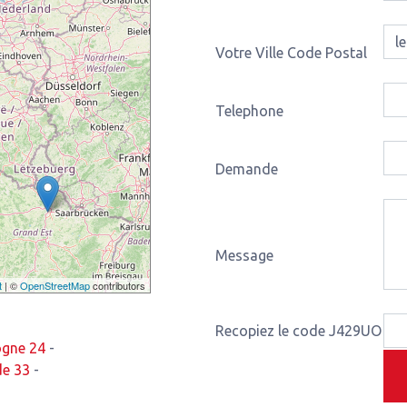
Votre Ville Code Postal
Telephone
Demande
Message
t
| ©
OpenStreetMap
contributors
Recopiez le code J429UO
ogne 24
-
de 33
-