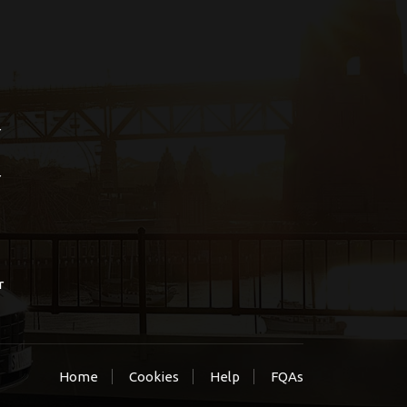
r
r
r
Home
Cookies
Help
FQAs