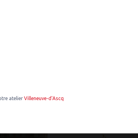
lier
Villeneuve-d'Ascq
2,47 Km de notre atelier
Mouvaux
3,03 K