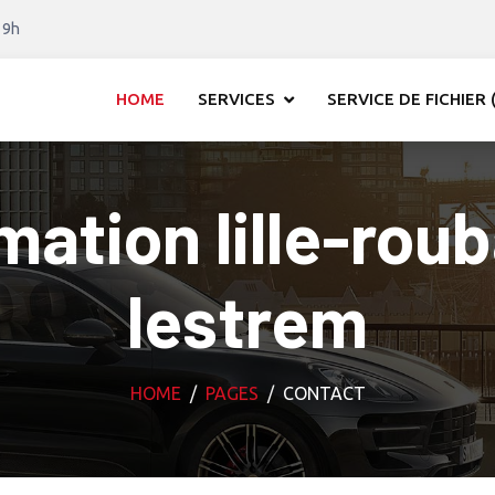
19h
HOME
SERVICES
SERVICE DE FICHIER (
tion lille-rou
lestrem
HOME
PAGES
CONTACT