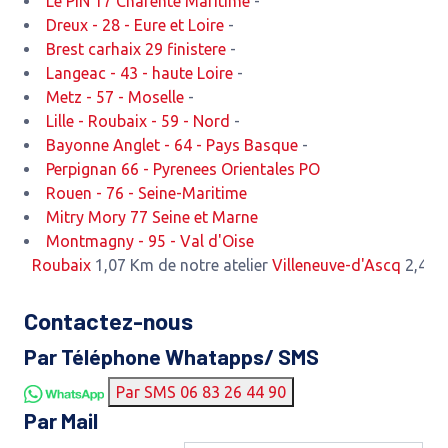
Le PIN 17 Charente Maritime
-
Dreux - 28 - Eure et Loire
-
Brest carhaix 29 finistere
-
Langeac - 43 - haute Loire
-
Metz - 57 - Moselle
-
Lille - Roubaix - 59 - Nord
-
Bayonne Anglet - 64 - Pays Basque
-
Perpignan 66 - Pyrenees Orientales PO
Rouen - 76 - Seine-Maritime
Mitry Mory 77 Seine et Marne
Montmagny - 95 - Val d'Oise
Roubaix
1,07 Km de notre atelier
Villeneuve-d'Ascq
2,47 Km de
Contactez-nous
Par Téléphone Whatapps/ SMS
Par SMS 06 83 26 44 90
Par Mail