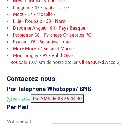
Brest carhaix 29 finistere
-
Langeac - 43 - haute Loire
-
Metz - 57 - Moselle
-
Lille - Roubaix - 59 - Nord
-
Bayonne Anglet - 64 - Pays Basque
-
Perpignan 66 - Pyrenees Orientales PO
Rouen - 76 - Seine-Maritime
Mitry Mory 77 Seine et Marne
Montmagny - 95 - Val d'Oise
Roubaix
1,07 Km de notre atelier
Villeneuve-d'Ascq
2,47 Km de
Contactez-nous
Par Téléphone Whatapps/ SMS
Par SMS 06 83 26 44 90
Par Mail
Votre email