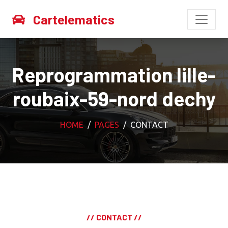
Cartelematics
Reprogrammation lille-
roubaix-59-nord dechy
HOME
PAGES
CONTACT
// CONTACT //