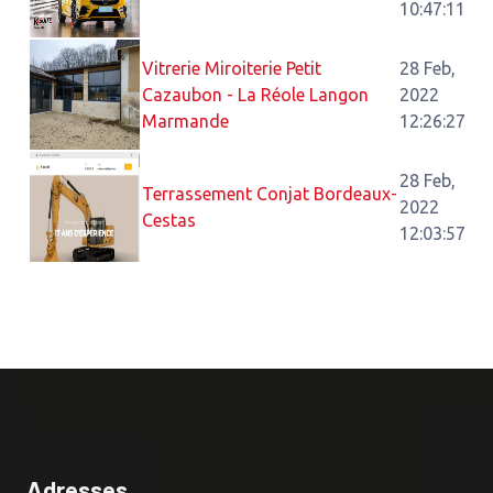
10:47:11
Vitrerie Miroiterie Petit
28 Feb,
Cazaubon - La Réole Langon
2022
Marmande
12:26:27
28 Feb,
Terrassement Conjat Bordeaux-
2022
Cestas
12:03:57
Adresses