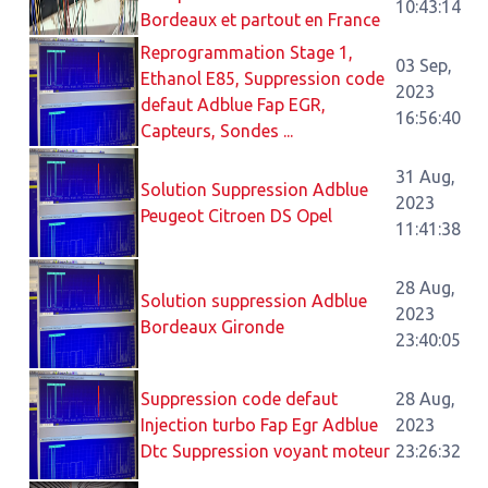
10:43:14
Bordeaux et partout en France
Reprogrammation Stage 1,
03 Sep,
Ethanol E85, Suppression code
2023
defaut Adblue Fap EGR,
16:56:40
Capteurs, Sondes ...
31 Aug,
Solution Suppression Adblue
2023
Peugeot Citroen DS Opel
11:41:38
28 Aug,
Solution suppression Adblue
2023
Bordeaux Gironde
23:40:05
Suppression code defaut
28 Aug,
Injection turbo Fap Egr Adblue
2023
Dtc Suppression voyant moteur
23:26:32