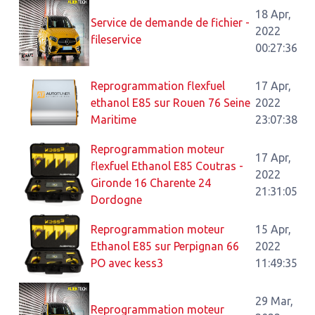
18 Apr,
Service de demande de fichier -
2022
fileservice
00:27:36
Reprogrammation flexfuel
17 Apr,
ethanol E85 sur Rouen 76 Seine
2022
Maritime
23:07:38
Reprogrammation moteur
17 Apr,
flexfuel Ethanol E85 Coutras -
2022
Gironde 16 Charente 24
21:31:05
Dordogne
Reprogrammation moteur
15 Apr,
Ethanol E85 sur Perpignan 66
2022
PO avec kess3
11:49:35
29 Mar,
Reprogrammation moteur