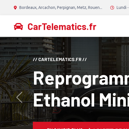
Bordeaux, Arcachon, Perpignan, Metz, Rouen...
Lundi -
CarTelematics.fr
// CANTON TECH //
Reprogram
Diesel Stage
Avant