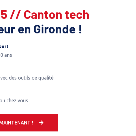
85 // Canton tech
leur en Gironde !
pert
10 ans
avec des outils de qualité
 ou chez vous
MAINTENANT !