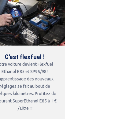
C'est flexfuel !
otre voiture devient Flexfuel
Ethanol E85 et SP95/98 !
'apprentissage des nouveaux
réglages se fait au bout de
lques kilomètres. Profitez du
burant SuperEthanol E85 à 1 €
/ Litre !!!