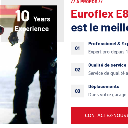
// A PROPOS //
10
Euroflex E
Years
est le meil
Experience
Professionel & Ex
01
Expert pro depuis 
Qualité de service
02
Service de qualité 
Déplacements
03
Dans votre garage
CONTACTEZ-NOUS 