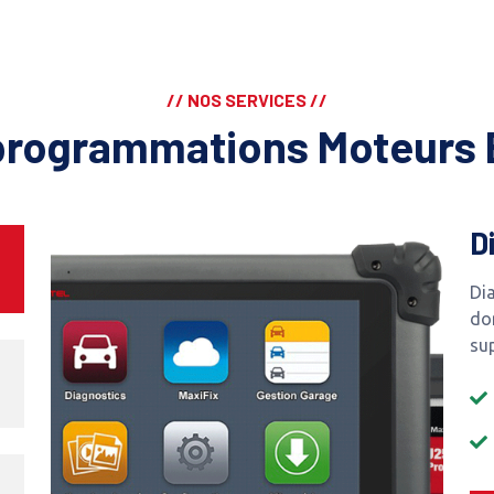
// NOS SERVICES //
programmations Moteurs 
D
Dia
do
su