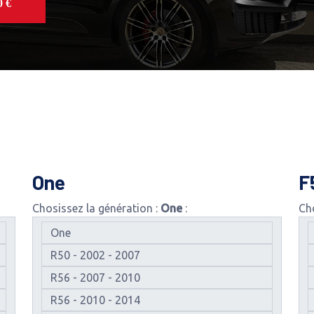
 €
One
F
Chosissez la génération :
One
:
Cho