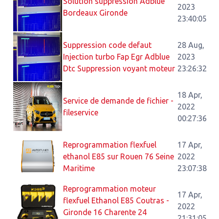
Solution suppression Adblue
2023
Bordeaux Gironde
23:40:05
Suppression code defaut
28 Aug,
Injection turbo Fap Egr Adblue
2023
Dtc Suppression voyant moteur
23:26:32
18 Apr,
Service de demande de fichier -
2022
fileservice
00:27:36
Reprogrammation flexfuel
17 Apr,
ethanol E85 sur Rouen 76 Seine
2022
Maritime
23:07:38
Reprogrammation moteur
17 Apr,
flexfuel Ethanol E85 Coutras -
2022
Gironde 16 Charente 24
21:31:05