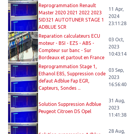
Reprogrammation Renault
11 Apr,
Master 2020 2021 2022 2023
2024
SID321 AUTOTUNER STAGE 1
23:11:28
ADBLUE SCR
Reparation calculateurs ECU
03 Oct,
moteur - BSI - EZS - ABS -
2023
Compteur sur banc - Sur
10:43:14
Bordeaux et partout en France
Reprogrammation Stage 1,
03 Sep,
Ethanol E85, Suppression code
2023
defaut Adblue Fap EGR,
16:56:40
Capteurs, Sondes ...
31 Aug,
Solution Suppression Adblue
2023
Peugeot Citroen DS Opel
11:41:38
28 Aug,