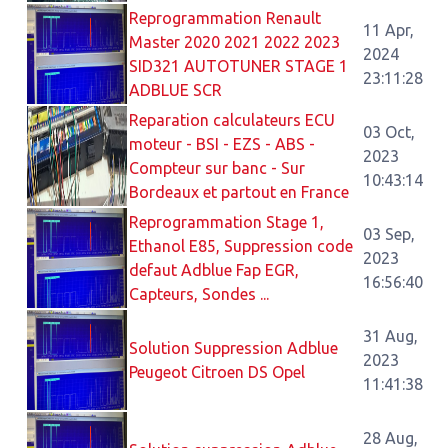
Reprogrammation Renault
11 Apr,
Master 2020 2021 2022 2023
2024
SID321 AUTOTUNER STAGE 1
23:11:28
ADBLUE SCR
Reparation calculateurs ECU
03 Oct,
moteur - BSI - EZS - ABS -
2023
Compteur sur banc - Sur
10:43:14
Bordeaux et partout en France
Reprogrammation Stage 1,
03 Sep,
Ethanol E85, Suppression code
2023
defaut Adblue Fap EGR,
16:56:40
Capteurs, Sondes ...
31 Aug,
Solution Suppression Adblue
2023
Peugeot Citroen DS Opel
11:41:38
28 Aug,