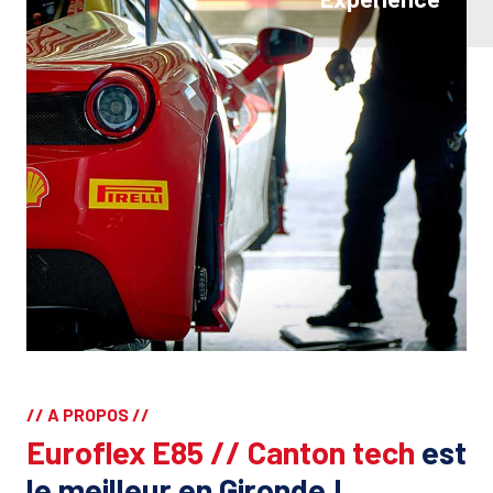
// A PROPOS //
Euroflex E85 // Canton tech
est
le meilleur en Gironde !