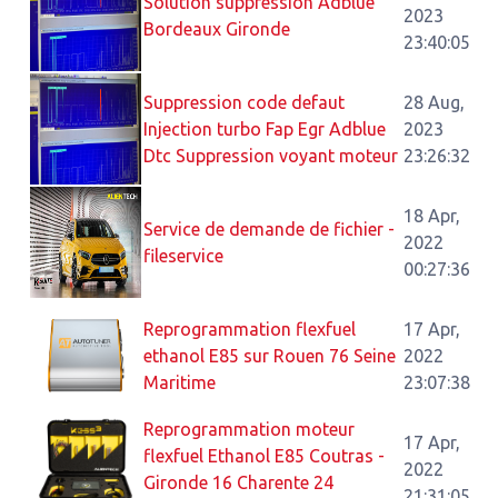
Solution suppression Adblue
2023
Bordeaux Gironde
23:40:05
Suppression code defaut
28 Aug,
Injection turbo Fap Egr Adblue
2023
Dtc Suppression voyant moteur
23:26:32
18 Apr,
Service de demande de fichier -
2022
fileservice
00:27:36
Reprogrammation flexfuel
17 Apr,
ethanol E85 sur Rouen 76 Seine
2022
Maritime
23:07:38
Reprogrammation moteur
17 Apr,
flexfuel Ethanol E85 Coutras -
2022
Gironde 16 Charente 24
21:31:05