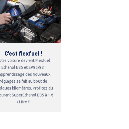
C'est flexfuel !
otre voiture devient Flexfuel
Ethanol E85 et SP95/98 !
'apprentissage des nouveaux
réglages se fait au bout de
lques kilomètres. Profitez du
burant SuperEthanol E85 à 1 €
/ Litre !!!