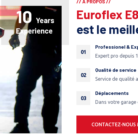
// A PROPOS //
10
Euroflex E
Years
est le meil
Experience
Professionel & Ex
01
Expert pro depuis 
Qualité de service
02
Service de qualité 
Déplacements
03
Dans votre garage
CONTACTEZ-NOUS 