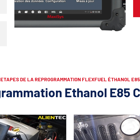
ETAPES DE LA REPROGRAMMATION FLEXFUEL ÉTHANOL E85
rammation Ethanol E85 C