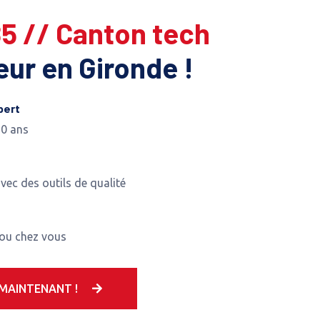
85 // Canton tech
leur en Gironde !
pert
10 ans
avec des outils de qualité
 ou chez vous
MAINTENANT !