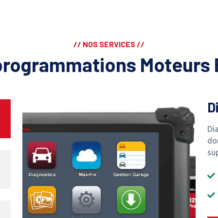
// NOS SERVICES //
programmations Moteurs 
D
Dia
do
su