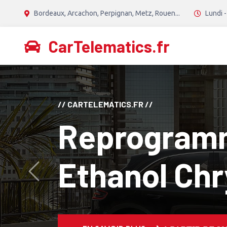
Bordeaux, Arcachon, Perpignan, Metz, Rouen...
Lundi -
CarTelematics.fr
// CANTON TECH //
Reprogram
Diesel Stage
Avant