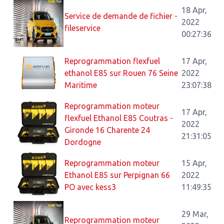
18 Apr,
Service de demande de fichier -
2022
fileservice
00:27:36
Reprogrammation flexfuel
17 Apr,
ethanol E85 sur Rouen 76 Seine
2022
Maritime
23:07:38
Reprogrammation moteur
17 Apr,
flexfuel Ethanol E85 Coutras -
2022
Gironde 16 Charente 24
21:31:05
Dordogne
Reprogrammation moteur
15 Apr,
Ethanol E85 sur Perpignan 66
2022
PO avec kess3
11:49:35
29 Mar,
Reprogrammation moteur