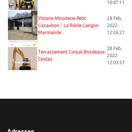
10:47:11
Vitrerie Miroiterie Petit
28 Feb,
Cazaubon - La Réole Langon
2022
Marmande
12:26:27
28 Feb,
Terrassement Conjat Bordeaux-
2022
Cestas
12:03:57
Adresses