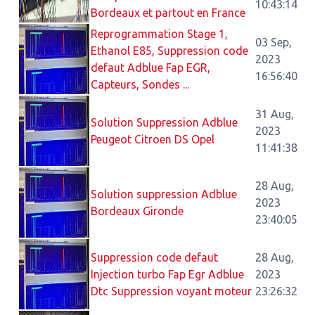
10:43:14
Bordeaux et partout en France
Reprogrammation Stage 1,
03 Sep,
Ethanol E85, Suppression code
2023
defaut Adblue Fap EGR,
16:56:40
Capteurs, Sondes ...
31 Aug,
Solution Suppression Adblue
2023
Peugeot Citroen DS Opel
11:41:38
28 Aug,
Solution suppression Adblue
2023
Bordeaux Gironde
23:40:05
Suppression code defaut
28 Aug,
Injection turbo Fap Egr Adblue
2023
Dtc Suppression voyant moteur
23:26:32