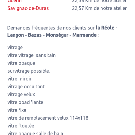
Guérin
22,38 Km de notre atelier
Savignac-de-Duras
22,57 Km de notre atelier
Demandes fréquentes de nos clients sur
la Réole -
Langon - Bazas - Monségur - Marmande
:
vitrage
vitre vitrage sans tain
vitre opaque
survitrage possible.
vitre miroir
vitrage occultant
vitrage velux
vitre opacifiante
vitre fixe
vitre de remplacement velux 114x118
vitre floutée
vitre opaque salle de bain