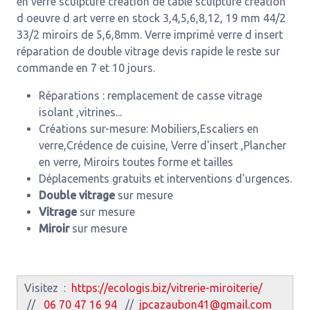
en verre sculpture création de table sculpture création
d oeuvre d art verre en stock 3,4,5,6,8,12, 19 mm 44/2
33/2 miroirs de 5,6,8mm. Verre imprimé verre d insert
réparation de double vitrage devis rapide le reste sur
commande en 7 et 10 jours.
Réparations : remplacement de casse vitrage
isolant ,vitrines...
Créations sur-mesure: Mobiliers,Escaliers en
verre,Crédence de cuisine, Verre d'insert ,Plancher
en verre, Miroirs toutes forme et tailles
Déplacements gratuits et interventions d'urgences.
Double vitrage
sur mesure
Vitrage
sur mesure
Miroir
sur mesure
Visitez :
https://ecologis.biz/vitrerie-miroiterie/
//
06 70 47 16 94
//
jpcazaubon41@gmail.com